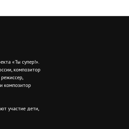
кта «Ты супер!».
оссии, композитор
 режиссер,
 и композитор
ют участие дети,