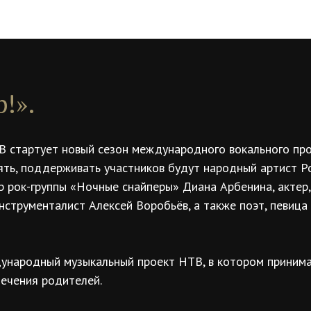
НОВОСТИ | Евгений Дятлов
!».
В стартует новый сезон международного вокального прое
ять, поддерживать участников будут народный артист Р
р рок-группы «Ночные снайперы» Диана Арбенина, актер,
нструменталист Алексей Воробьёв, а также поэт, певица
дународный музыкальный проект НТВ, в котором принима
ечения родителей.